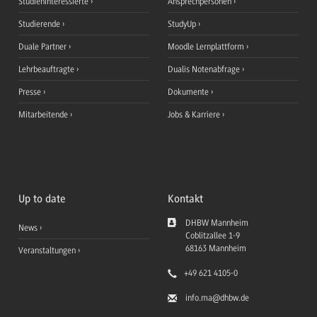
Studieninteressierte
Ansprechpersonen
Studierende
StudyUp
Duale Partner
Moodle Lernplattform
Lehrbeauftragte
Dualis Notenabfrage
Presse
Dokumente
Mitarbeitende
Jobs & Karriere
Up to date
Kontakt
DHBW Mannheim
News
Coblitzallee 1-9
68163
Mannheim
Veranstaltungen
+49 621 4105-0
info.ma
@dhbw.de