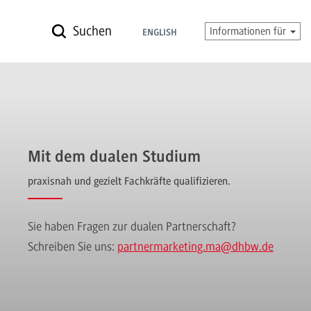
Suchen
Informationen für
ENGLISH
Mit dem dualen Studium
praxisnah und gezielt Fachkräfte qualifizieren.
Sie haben Fragen zur dualen Partnerschaft?
Schreiben Sie uns:
partnermarketing.ma
@dhbw.de