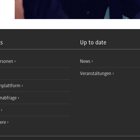
ks
Up to date
ersonen
News
Veranstaltungen
nplattform
enabfrage
e
iere