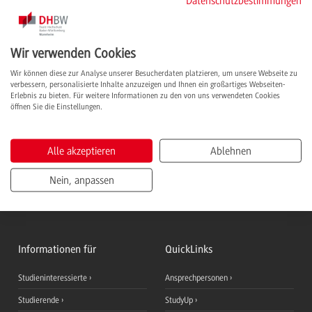
Datenschutzbestimmungen
Ihr Kontakt zur Fakultät
Wir verwenden Cookies
Baumgart, Jörg, Prof. Dr.-Ing.
Dekan Fakultät Gesundheit
Wir können diese zur Analyse unserer Besucherdaten platzieren, um unsere Webseite zu
verbessern, personalisierte Inhalte anzuzeigen und Ihnen ein großartiges Webseiten-
Höllich, Eveline
Erlebnis zu bieten. Für weitere Informationen zu den von uns verwendeten Cookies
Assistenz Fakultät Gesundheit
öffnen Sie die Einstellungen.
Sambeth, Sandra, Dipl.-Betriebsw. (BA)
Referentin des Prorektors Fakultät Wirtschaft und Gesundheit
Alle akzeptieren
Ablehnen
Land, Beate, Prof. Dr.
Studiengangsleiterin, Professorin Angewandte Gesundheits- und
Pflegewissenschaften
Nein, anpassen
Informationen für
QuickLinks
Studieninteressierte
Ansprechpersonen
Studierende
StudyUp