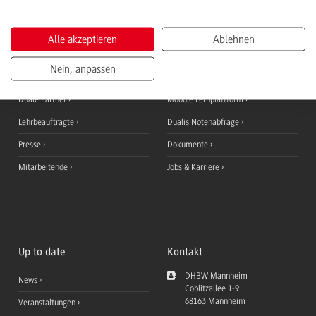
Informationen für
QuickLinks
Alle akzeptieren
Ablehnen
Studieninteressierte
Ansprechpersonen
Nein, anpassen
Studierende
StudyUp
Duale Partner
Moodle Lernplattform
Lehrbeauftragte
Dualis Notenabfrage
Presse
Dokumente
Mitarbeitende
Jobs & Karriere
Up to date
Kontakt
DHBW Mannheim
News
Coblitzallee 1-9
68163
Mannheim
Veranstaltungen