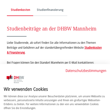
Studienkosten
Studienfinanzierung
Studienbeiträge an der DHBW Mannheim
Liebe Studierende, ab sofort finden Sie alle Informationen zu den Themen
Beiträge und Gebühren auf der standortübergreifenden Website
Studienkosten
& Finanzierung
.
Bei Fragen können Sie den Standort Mannheim per E-Mail kontaktieren:
gebuehren.ma
@dhbw.de
Datenschutzbestimmungen
Informationen für Duale Partner
Für Duale Partner fallen lediglich Kosten im Rahmen der Vergütung der
Wir verwenden Cookies
Studierenden an. Alle Informationen hierzu finden Sie auf der
Unterseite für
Wir können diese zur Analyse unserer Besucherdaten platzieren, um unsere Webseite zu
unsere Partnerunternehmen
.
verbessern, personalisierte Inhalte anzuzeigen und Ihnen ein großartiges Webseiten-
Erlebnis zu bieten. Für weitere Informationen zu den von uns verwendeten Cookies
öffnen Sie die Einstellungen.