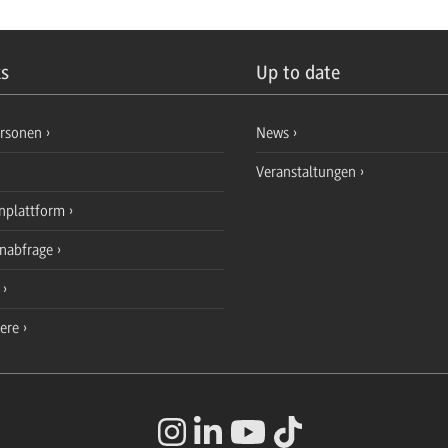
ks
Up to date
ersonen
News
Veranstaltungen
nplattform
enabfrage
e
iere