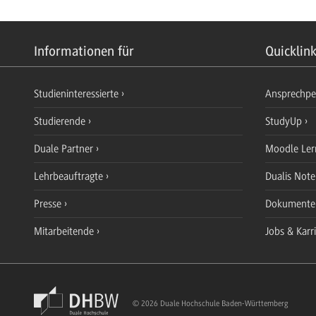
Informationen für
Quicklin
Studieninteressierte
Ansprechp
Studierende
StudyUp
Duale Partner
Moodle Ler
Lehrbeauftragte
Dualis Not
Presse
Dokument
Mitarbeitende
Jobs & Karr
© 2026 Duale Hochschule Baden-Württemberg