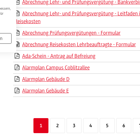
Abrechnung Lehr- und Prüfungsvergütung - Bankverb
bessern,
Abrechnung Lehr- und Prüfungsvergütung - Leitfaden i
Für
Reisekosten
Abrechnung Prüfungsvergütungen - Formular
en
Abrechnung Reisekosten Lehrbeauftragte - Formular
Ada-Schein - Antrag auf Befreiung
Alarmplan Campus Coblitzallee
Alarmplan Gebäude D
Alarmplan Gebäude E
1
2
3
4
5
6