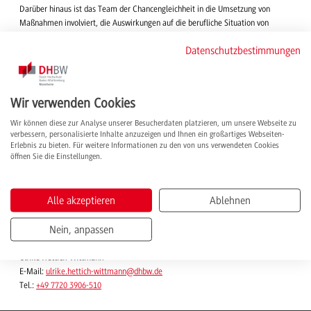
Darüber hinaus ist das Team der Chancengleichheit in die Umsetzung von
Maßnahmen involviert, die Auswirkungen auf die berufliche Situation von
Frauen haben. Dies kann personelle, soziale oder organisatorische Änderungen
Datenschutzbestimmungen
betreffen wie z. B. Dienstvereinbarungen zur Teilzeitarbeit.
Ansprechpersonen
Wir verwenden Cookies
Wir können diese zur Analyse unserer Besucherdaten platzieren, um unsere Webseite zu
Bay, Katja, Dr.
verbessern, personalisierte Inhalte anzuzeigen und Ihnen ein großartiges Webseiten-
Stellvertretende Ansprechpartnerin der Beauftragten für Chancengleichheit
Erlebnis zu bieten. Für weitere Informationen zu den von uns verwendeten Cookies
öffnen Sie die Einstellungen.
Roth, Wilhelmine, M. A.
Ansprechpartnerin der Beauftragten für Chancengleichheit
Alle akzeptieren
Ablehnen
Standortübergreifende Beauftragte für Chancengleichheit der
Nein, anpassen
DHBW
Ulrike Hettich-Wittmann
E-Mail:
ulrike.hettich-wittmann
@dhbw.de
Tel.:
+49 7720 3906-510