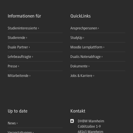
Informationen für
QuickLinks
Studieninteressierte
Ansprechpersonen
Studierende
StudyUp
Duale Partner
Moodle Lernplattform
Lehrbeauftragte
Dualis Notenabfrage
Presse
Dokumente
Mitarbeitende
Jobs & Karriere
Up to date
Kontakt
DHBW Mannheim
News
Coblitzallee 1-9
68163
Mannheim
Veranstaltungen