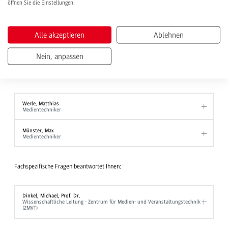
Aufzeichnen von Lehrfilmen
öffnen Sie die Einstellungen.
Ansprechpersonen
Alle akzeptieren
Ablehnen
Für allgemeine Anfragen sind die Kollegen aus der Medientechnik Ihre
Nein, anpassen
Ansprechpersonen. Richten Sie Ihr Anliegen per E-Mail an:
Medientechnik.ma
@dhbw.de
.
Werle, Matthias
Medientechniker
Münster, Max
Medientechniker
Fachspezifische Fragen beantwortet Ihnen:
Dinkel, Michael, Prof. Dr.
Wissenschaftliche Leitung - Zentrum für Medien- und Veranstaltungstechnik
(ZMVT)