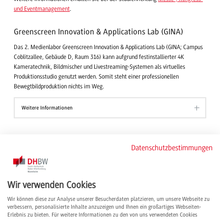
und Eventmanagement
.
Greenscreen Innovation & Applications Lab (GINA)
Das 2. Medienlabor Greenscreen Innovation & Applications Lab (GINA; Campus
Coblitzallee, Gebäude D, Raum 316) kann aufgrund festinstallierter 4K
Kameratechnik, Bildmischer und Livestreaming-Systemen als virtuelles
Produktionsstudio genutzt werden. Somit steht einer professionellen
Bewegtbildproduktion nichts im Weg.
Weitere Informationen
Die Medientechnik der DHBW Mannheim
Datenschutzbestimmungen
Folgende Supportleistungen stehen – vorwiegend den Lehrenden der
Hochschule – zur Verfügung:
Wir verwenden Cookies
Planung und medientechnische Ausstattung von Vorlesungsräumen,
technischer Support Medientechnik,
Wir können diese zur Analyse unserer Besucherdaten platzieren, um unsere Webseite zu
Planung, technische Umsetzung und Terminvergabe EMIL,
verbessern, personalisierte Inhalte anzuzeigen und Ihnen ein großartiges Webseiten-
Buchung und Support Räume Onlinevorlesung,
Erlebnis zu bieten. Für weitere Informationen zu den von uns verwendeten Cookies