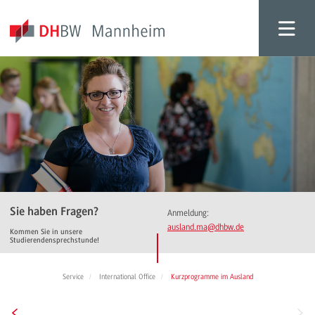
Sie haben Fragen?
Anmeldung:
ausland.ma
@dhbw.de
Kommen Sie in unsere
Studierendensprechstunde!
Service
International Office
Kurzprogramme im Ausland