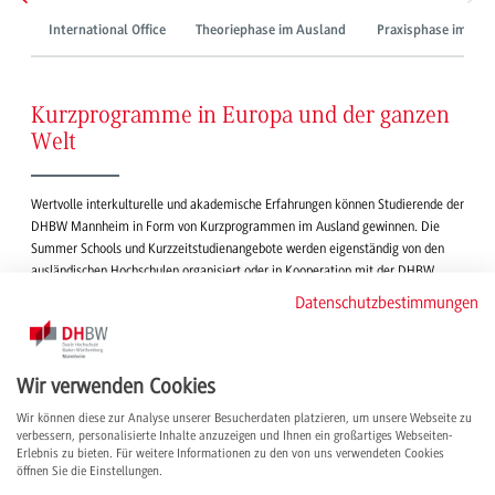
International Office
Theoriephase im Ausland
Praxisphase im Aus
Kurzprogramme in Europa und der ganzen
Welt
Wertvolle interkulturelle und akademische Erfahrungen können Studierende der
DHBW Mannheim in Form von Kurzprogrammen im Ausland gewinnen. Die
Summer Schools und Kurzzeitstudienangebote werden eigenständig von den
ausländischen Hochschulen organisiert oder in Kooperation mit der DHBW
Mannheim. Eine Teilnahme ist nur während einer Praxisphase (Urlaub)
Datenschutzbestimmungen
möglich.
Weitere Informationen zu den Kurzprogrammen – z. B. Summer Schools und
Sprachkurse in Hong Kong, Peking, Indien, Taiwan und in verschiedenen
Wir verwenden Cookies
europäischen Ländern – finden Sie in
Moodle
.
Wir können diese zur Analyse unserer Besucherdaten platzieren, um unsere Webseite zu
verbessern, personalisierte Inhalte anzuzeigen und Ihnen ein großartiges Webseiten-
Erlebnis zu bieten. Für weitere Informationen zu den von uns verwendeten Cookies
öffnen Sie die Einstellungen.