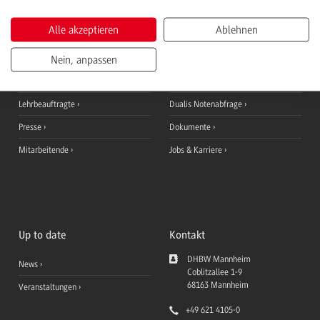
Informationen für
QuickLinks
Alle akzeptieren
Ablehnen
Studieninteressierte
Ansprechpersonen
Nein, anpassen
Studierende
StudyUp
Duale Partner
Moodle Lernplattform
Lehrbeauftragte
Dualis Notenabfrage
Presse
Dokumente
Mitarbeitende
Jobs & Karriere
Up to date
Kontakt
DHBW Mannheim
News
Coblitzallee 1-9
68163
Mannheim
Veranstaltungen
+49 621 4105-0