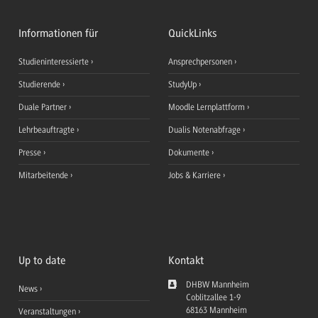
Informationen für
QuickLinks
Studieninteressierte
Ansprechpersonen
Studierende
StudyUp
Duale Partner
Moodle Lernplattform
Lehrbeauftragte
Dualis Notenabfrage
Presse
Dokumente
Mitarbeitende
Jobs & Karriere
Up to date
Kontakt
DHBW Mannheim
News
Coblitzallee 1-9
68163
Mannheim
Veranstaltungen