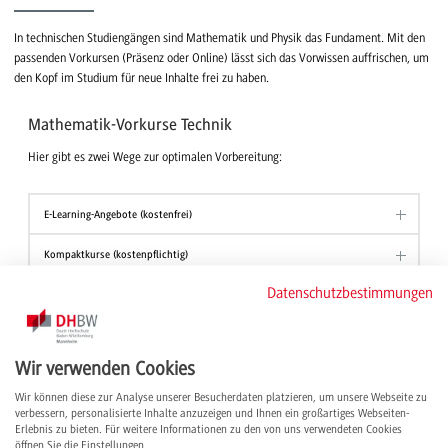
In technischen Studiengängen sind Mathematik und Physik das Fundament. Mit den
passenden Vorkursen (Präsenz oder Online) lässt sich das Vorwissen auffrischen, um
den Kopf im Studium für neue Inhalte frei zu haben.
Mathematik-Vorkurse Technik
Hier gibt es zwei Wege zur optimalen Vorbereitung:
E-Learning-Angebote (kostenfrei)
Kompaktkurse (kostenpflichtig)
Datenschutzbestimmungen
Physik-Vorkurse Technik
Spezielle Physik-Module für alle Technik-Studiengänge (außer Informatik):
Wir verwenden Cookies
Wir können diese zur Analyse unserer Besucherdaten platzieren, um unsere Webseite zu
E-Learning-Angebote (kostenfrei)
verbessern, personalisierte Inhalte anzuzeigen und Ihnen ein großartiges Webseiten-
Erlebnis zu bieten. Für weitere Informationen zu den von uns verwendeten Cookies
Vorkurs-Angebot Physik (kostenpflichtig)
öffnen Sie die Einstellungen.