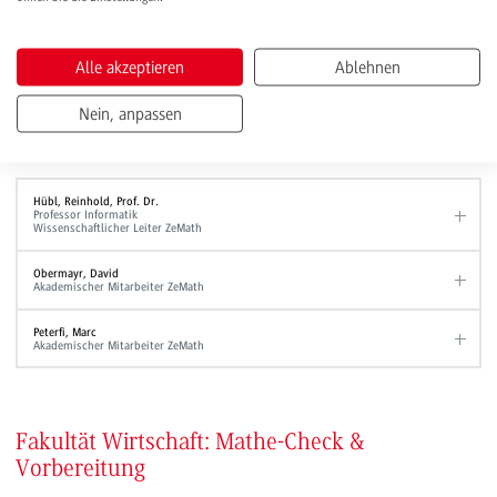
Alle akzeptieren
Ablehnen
Ansprechpersonen
Bei Fragen wenden Sie sich an das Studienstart-Team
Nein, anpassen
des
ZeMath
unter
studienstart.ma@dhbw.de
oder an die folgenden
Ansprechpersonen:
Hübl, Reinhold, Prof. Dr.
Professor Informatik
Wissenschaftlicher Leiter ZeMath
Obermayr, David
Akademischer Mitarbeiter ZeMath
Peterfi, Marc
Akademischer Mitarbeiter ZeMath
Fakultät Wirtschaft: Mathe-Check &
Vorbereitung