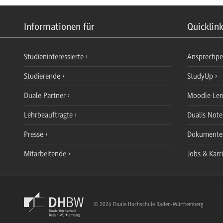
Informationen für
Quicklin
Studieninteressierte
Ansprechp
Studierende
StudyUp
Duale Partner
Moodle Ler
Lehrbeauftragte
Dualis Not
Presse
Dokument
Mitarbeitende
Jobs & Karr
© 2026 Duale Hochschule Baden-Württemberg