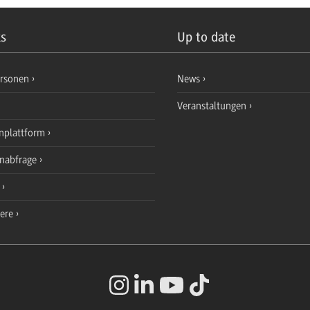
ks
Up to date
ersonen
News
Veranstaltungen
nplattform
enabfrage
e
iere