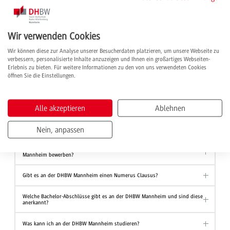
FAQs: Die wichtigsten Fragen zum dualen
Studium
Wir verwenden Cookies
Wir können diese zur Analyse unserer Besucherdaten platzieren, um unsere Webseite zu
Welche Zulassungsvoraussetzungen muss ich erfüllen, um an der DHBW
verbessern, personalisierte Inhalte anzuzeigen und Ihnen ein großartiges Webseiten-
Mannheim zu studieren?
Erlebnis zu bieten. Für weitere Informationen zu den von uns verwendeten Cookies
öffnen Sie die Einstellungen.
Wie läuft das duale Studium an der DHBW Mannheim ab und wann habe ich
Urlaub?
Alle akzeptieren
Ablehnen
Was verdiene ich im dualen Studium an der DHBW Mannheim?
Wie viel kostet ein duales Bachelor-Studium an der DHBW Mannheim?
Nein, anpassen
Wann und wie kann ich mich für einen Studienplatz an der DHBW
Mannheim bewerben?
Gibt es an der DHBW Mannheim einen Numerus Clausus?
Welche Bachelor-Abschlüsse gibt es an der DHBW Mannheim und sind diese
anerkannt?
Was kann ich an der DHBW Mannheim studieren?