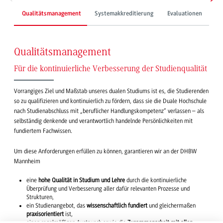
Qualitätsmanagement
Systemakkreditierung
Evaluationen
Qu
Qualitätsmanagement
Für die kontinuierliche Verbesserung der Studienqualität
Vorrangiges Ziel und Maßstab unseres dualen Studiums ist es, die Studierenden
so zu qualifizieren und kontinuierlich zu fördern, dass sie die Duale Hochschule
nach Studienabschluss mit „beruflicher Handlungskompetenz“ verlassen – als
selbständig denkende und verantwortlich handelnde Persönlichkeiten mit
fundiertem Fachwissen.
Um diese Anforderungen erfüllen zu können, garantieren wir an der DHBW
Mannheim
eine
hohe Qualität in Studium und Lehre
durch die kontinuierliche
Überprüfung und Verbesserung aller dafür relevanten Prozesse und
Strukturen,
ein Studienangebot, das
wissenschaftlich fundiert
und gleichermaßen
praxisorientiert
ist,
einen regelmäßigen Austausch sowie die
Zusammenarbeit mit allen