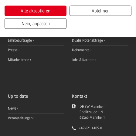
Alle akzeptieren
Ablehnen
Studieninteressierte
Ansprechpersonen
Studierende
StudyUp
Nein, anpassen
Duale Partner
Moodle Lernplattform
Lehrbeauftragte
Dualis Notenabfrage
Presse
Dokumente
Mitarbeitende
Jobs & Karriere
Up to date
Kontakt
DHBW Mannheim
News
Coblitzallee 1-9
68163
Mannheim
Veranstaltungen
+49 621 4105-0