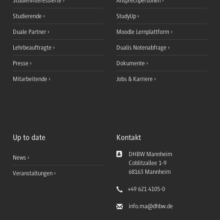
Studieninteressierte
Ansprechpersonen
Studierende
StudyUp
Duale Partner
Moodle Lernplattform
Lehrbeauftragte
Dualis Notenabfrage
Presse
Dokumente
Mitarbeitende
Jobs & Karriere
Up to date
Kontakt
DHBW Mannheim
News
Coblitzallee 1-9
68163
Mannheim
Veranstaltungen
+49 621 4105-0
info.ma
@dhbw.de