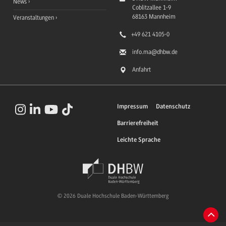
News
Coblitzallee 1-9
68163
Mannheim
Veranstaltungen
+49 621 4105-0
info.ma
@dhbw.de
Anfahrt
Impressum
Datenschutz
Barrierefreiheit
Leichte Sprache
© 2026 Duale Hochschule Baden-Württemberg
Zum