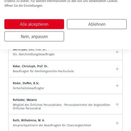
AGG-Beauftragte AGG - Allgemeine Gleichbehandlung
Erlebnis zu bieten. Für weitere Informationen zu den von uns verwendeten Cookies
öffnen Sie die Einstellungen.
Mehrwald, Laura
Pflege-Guide
Alle akzeptieren
Ablehnen
Meister, Johann, M.Sc.
Mitglied des Örtlichen Personalrates - Personalvertreter der Angestellten
Nein, anpassen
Örtlicher Personalrat
Mkrtchyan, Lilit, Prof. Dr.
Stv. Gleichstellungsbeauftragte
Reker, Christoph, Prof. Dr.
Beauftragter für familiengerechte Hochschule
Röder, Steffen, B.Sc.
Sicherheitsbeauftragter
Rohleder, Melanie
Mitglied des Örtlichen Personalrates - Personalvertreter der Angestellten
Örtlicher Personalrat
Roth, Wilhelmine, M. A.
Ansprechpartnerin der Beauftragten für Chancengleichheit