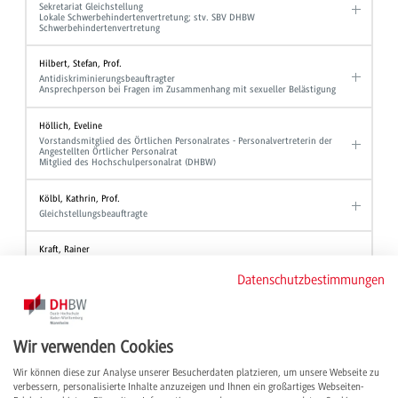
Sekretariat Gleichstellung
Lokale Schwerbehindertenvertretung; stv. SBV DHBW
Schwerbehindertenvertretung
Hilbert, Stefan, Prof.
Antidiskriminierungsbeauftragter
Ansprechperson bei Fragen im Zusammenhang mit sexueller Belästigung
Höllich, Eveline
Vorstandsmitglied des Örtlichen Personalrates - Personalvertreterin der
Angestellten Örtlicher Personalrat
Mitglied des Hochschulpersonalrat (DHBW)
Kölbl, Kathrin, Prof.
Gleichstellungsbeauftragte
Kraft, Rainer
Vorsitzender Hochschulpersonalrat (DHBW), Vorsitzender ÖPR DHBW
Mannheim, Sprecher des Senats
Datenschutzbestimmungen
Krämer, Markus
Stv. Vorsitzender des Örtlichen Personalrates - Personalvertreter der
Beamten Örtlicher Personalrat
Wir verwenden Cookies
AGG-Beauftragter AGG - Allgemeine Gleichbehandlung
Wir können diese zur Analyse unserer Besucherdaten platzieren, um unsere Webseite zu
Machlitt, Sylke
verbessern, personalisierte Inhalte anzuzeigen und Ihnen ein großartiges Webseiten-