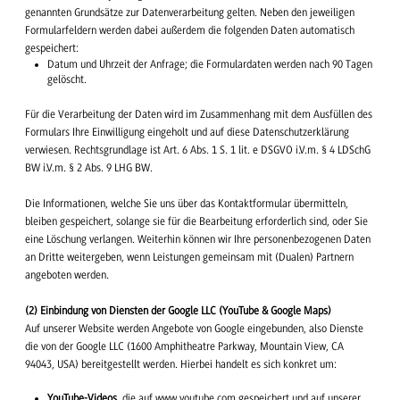
genannten Grundsätze zur Datenverarbeitung gelten. Neben den jeweiligen
Formularfeldern werden dabei außerdem die folgenden Daten automatisch
gespeichert:
Datum und Uhrzeit der Anfrage; die Formulardaten werden nach 90 Tagen
gelöscht.
Für die Verarbeitung der Daten wird im Zusammenhang mit dem Ausfüllen des
Formulars Ihre Einwilligung eingeholt und auf diese Datenschutzerklärung
verwiesen. Rechtsgrundlage ist Art. 6 Abs. 1 S. 1 lit. e DSGVO i.V.m. § 4 LDSchG
BW i.V.m. § 2 Abs. 9 LHG BW.
Die Informationen, welche Sie uns über das Kontaktformular übermitteln,
bleiben gespeichert, solange sie für die Bearbeitung erforderlich sind, oder Sie
eine Löschung verlangen. Weiterhin können wir Ihre personenbezogenen Daten
an Dritte weitergeben, wenn Leistungen gemeinsam mit (Dualen) Partnern
angeboten werden.
(2) Einbindung von Diensten der Google LLC (YouTube & Google Maps)
Auf unserer Website werden Angebote von Google eingebunden, also Dienste
die von der Google LLC (1600 Amphitheatre Parkway, Mountain View, CA
94043, USA) bereitgestellt werden. Hierbei handelt es sich konkret um:
YouTube-Videos
, die auf www.youtube.com gespeichert und auf unserer