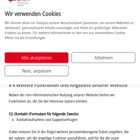
Matomo finden Sie unter:
https://matomo.org/privacy-policy/
Wir verwenden Cookies
Datenaufbewahrung für gespeicherte Daten in Matomo:
Rohdaten aller
Besuche und Aktionen werden nach 12 Monaten gelöscht. Alle aggregierten
Wir können diese zur Analyse unserer Besucherdaten platzieren, um unsere Webseite zu
Berichte werden nach 18 Monaten gelöscht.
verbessern, personalisierte Inhalte anzuzeigen und Ihnen ein großartiges Webseiten-
Erlebnis zu bieten. Für weitere Informationen zu den von uns verwendeten Cookies
öffnen Sie die Einstellungen.
Der Nutzung von Analyse-Cookies kann durch Setzen des "Do Not Track"-
Headers im Browser oder durch die Funktion zum Opt-Out in Matomo
unterbunden werden. In letzterem Fall wird ein weiterer Cookie auf ihrem
Alle akzeptieren
Ablehnen
System gesetzt, der unserem System signalisiert, die Daten nicht zu speichern.
Löscht der Nutzer den entsprechenden Cookie zwischenzeitlich vom eigenen
Nein, anpassen
System, so muss er den Opt-Out-Cookie erneut setzten.
§ 4 Weitere Funktionen und Angebote unserer Website
Neben der rein informatorischen Nutzung unserer Website bieten wir
Funktionen an, die Sie bei Interesse nutzen können.
(1) (Kontakt-)Formulare für folgende Zwecke:
Kontaktaufnahme und Supportanfragen
Dabei müssen Sie in der Regel weitere personenbezogene Daten angeben, die
wir nutzen, um die jeweilige Funktion auszuführen, und für die die zuvor