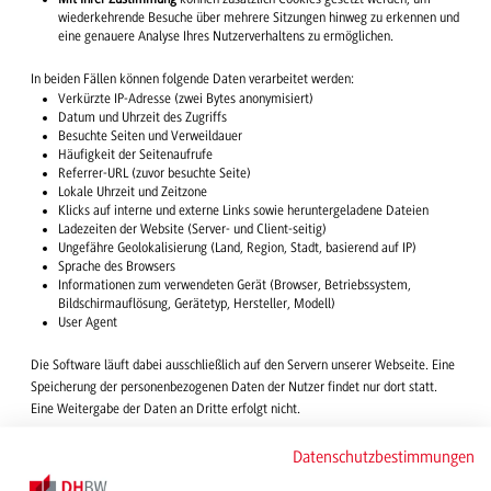
wiederkehrende Besuche über mehrere Sitzungen hinweg zu erkennen und
eine genauere Analyse Ihres Nutzerverhaltens zu ermöglichen.
In beiden Fällen können folgende Daten verarbeitet werden:
Verkürzte IP-Adresse (zwei Bytes anonymisiert)
Datum und Uhrzeit des Zugriffs
Besuchte Seiten und Verweildauer
Häufigkeit der Seitenaufrufe
Referrer-URL (zuvor besuchte Seite)
Lokale Uhrzeit und Zeitzone
Klicks auf interne und externe Links sowie heruntergeladene Dateien
Ladezeiten der Website (Server- und Client-seitig)
Ungefähre Geolokalisierung (Land, Region, Stadt, basierend auf IP)
Sprache des Browsers
Informationen zum verwendeten Gerät (Browser, Betriebssystem,
Bildschirmauflösung, Gerätetyp, Hersteller, Modell)
User Agent
Die Software läuft dabei ausschließlich auf den Servern unserer Webseite. Eine
Speicherung der personenbezogenen Daten der Nutzer findet nur dort statt.
Eine Weitergabe der Daten an Dritte erfolgt nicht.
Sie können der Verarbeitung Ihrer Daten jederzeit widersprechen bzw. Ihre
Datenschutzbestimmungen
Einwilligung widerrufen. Weitere Informationen zur Datenverarbeitung durch