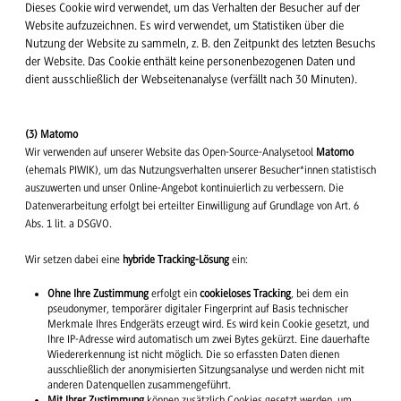
Dieses Cookie wird verwendet, um das Verhalten der Besucher auf der
Website aufzuzeichnen. Es wird verwendet, um Statistiken über die
Nutzung der Website zu sammeln, z. B. den Zeitpunkt des letzten Besuchs
der Website. Das Cookie enthält keine personenbezogenen Daten und
dient ausschließlich der Webseitenanalyse (verfällt nach 30 Minuten).
(3) Matomo
Wir verwenden auf unserer Website das Open-Source-Analysetool
Matomo
(ehemals PIWIK), um das Nutzungsverhalten unserer Besucher*innen statistisch
auszuwerten und unser Online-Angebot kontinuierlich zu verbessern. Die
Datenverarbeitung erfolgt bei erteilter Einwilligung auf Grundlage von Art. 6
Abs. 1 lit. a DSGVO.
Wir setzen dabei eine
hybride Tracking-Lösung
ein:
Ohne Ihre Zustimmung
erfolgt ein
cookieloses Tracking
, bei dem ein
pseudonymer, temporärer digitaler Fingerprint auf Basis technischer
Merkmale Ihres Endgeräts erzeugt wird. Es wird kein Cookie gesetzt, und
Ihre IP-Adresse wird automatisch um zwei Bytes gekürzt. Eine dauerhafte
Wiedererkennung ist nicht möglich. Die so erfassten Daten dienen
ausschließlich der anonymisierten Sitzungsanalyse und werden nicht mit
anderen Datenquellen zusammengeführt.
Mit Ihrer Zustimmung
können zusätzlich Cookies gesetzt werden, um