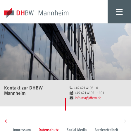
Kontakt zur DHBW
+49 621 4105 - 0
Mannheim
+49 621 4105 - 1101
info.ma
@dhbw.de
Impressum
Datenschutz
Social Media
Barrierefreiheit
Le