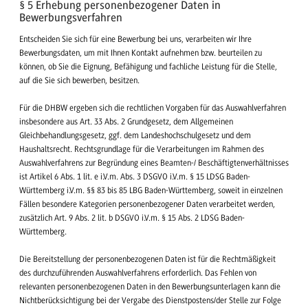
§ 5 Erhebung personenbezogener Daten in
Bewerbungsverfahren
Entscheiden Sie sich für eine Bewerbung bei uns, verarbeiten wir Ihre
Bewerbungsdaten, um mit Ihnen Kontakt aufnehmen bzw. beurteilen zu
können, ob Sie die Eignung, Befähigung und fachliche Leistung für die Stelle,
auf die Sie sich bewerben, besitzen.
Für die DHBW ergeben sich die rechtlichen Vorgaben für das Auswahlverfahren
insbesondere aus Art. 33 Abs. 2 Grundgesetz, dem Allgemeinen
Gleichbehandlungsgesetz, ggf. dem Landeshochschulgesetz und dem
Haushaltsrecht. Rechtsgrundlage für die Verarbeitungen im Rahmen des
Auswahlverfahrens zur Begründung eines Beamten-/ Beschäftigtenverhältnisses
ist Artikel 6 Abs. 1 lit. e i.V.m. Abs. 3 DSGVO i.V.m. § 15 LDSG Baden-
Württemberg i.V.m. §§ 83 bis 85 LBG Baden-Württemberg, soweit in einzelnen
Fällen besondere Kategorien personenbezogener Daten verarbeitet werden,
zusätzlich Art. 9 Abs. 2 lit. b DSGVO i.V.m. § 15 Abs. 2 LDSG Baden-
Württemberg.
Die Bereitstellung der personenbezogenen Daten ist für die Rechtmäßigkeit
des durchzuführenden Auswahlverfahrens erforderlich. Das Fehlen von
relevanten personenbezogenen Daten in den Bewerbungsunterlagen kann die
Nichtberücksichtigung bei der Vergabe des Dienstpostens/der Stelle zur Folge