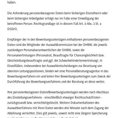
haben.
Die Anforderung personenbezogener Daten beim bisherigen Dienstherrn oder
beim bisherigen Arbeitgeber erfolgt nur im Falle einer Einwilligung der
betroffenen Person. Rechtsgrundlage ist in diesem Fall Art. 6 Abs. 1 lit. a
DSGVO.
Empfänger der in den Bewerbungsunterlagen enthaltenen personenbezogenen
Daten sind die Mitglieder der Auswahlkommission bei der DHBW, die jeweils
zuständigen Personalverantwortlichen der DHBW, sowie die
Personalvertretungen (Personalrat, Beauftragte für Chancengleichheit bzw.
Gleichstellungsbeauftragte und ggf. die Schwerbehindertenvertretung). In
Einzelfällen, insbesondere bei Auswahlentscheidungen zur Besetzung von
obersten Leitungspositionen, binden wir eine Personalberatungsagentur in das
Bewerbungsverfahren ein und leiten Ihre Bewerbungsunterlagen zum Zweck der
Durchführung des Bewerbungsverfahrens und der Beratung an diese weiter.
Ihre personenbezogenen Daten/Bewerbungsunterlagen werden nach Abschluss
des Einstellungsverfahrens - einschließlich etwaiger Rechtsschutzfristen -
zurückgesandt bzw. vernichtet/gelöscht. Weitere Dokumentationen des
Auswahlverfahrens mit Ihren Daten werden drei Monate nach dem Zugang der
Ablehnung vernichtet. Dies gilt jeweils, soweit nicht eine längere Speicherung