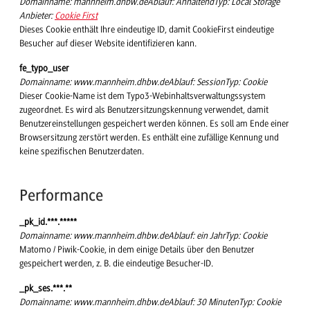
Domainname
:
mannheim.dhbw.de
Ablauf
:
Anhaltend
Typ
:
Local Storage
Anbieter
:
Cookie First
Dieses Cookie enthält Ihre eindeutige ID, damit CookieFirst eindeutige
Besucher auf dieser Website identifizieren kann.
fe_typo_user
Domainname
:
www.mannheim.dhbw.de
Ablauf
:
Session
Typ
:
Cookie
Dieser Cookie-Name ist dem Typo3-Webinhaltsverwaltungssystem
zugeordnet. Es wird als Benutzersitzungskennung verwendet, damit
Benutzereinstellungen gespeichert werden können. Es soll am Ende einer
Browsersitzung zerstört werden. Es enthält eine zufällige Kennung und
keine spezifischen Benutzerdaten.
Performance
_pk_id.***.*****
Domainname
:
www.mannheim.dhbw.de
Ablauf
:
ein Jahr
Typ
:
Cookie
Matomo / Piwik-Cookie, in dem einige Details über den Benutzer
gespeichert werden, z. B. die eindeutige Besucher-ID.
_pk_ses.***.**
Domainname
:
www.mannheim.dhbw.de
Ablauf
:
30 Minuten
Typ
:
Cookie