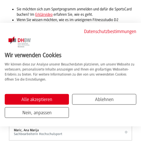
Sie möchten sich zum Sportprogramm anmelden und dafür die SportsCard
buchen? Im
Erklärvideo
erfahren Sie, wie es geht.
Wenn Sie wissen möchten, wie es im unieigenen Fitnessstudio D2
aussieht, werfen Sie gern einen Blick in den
virtuellen Rundgang
.
Datenschutzbestimmungen
Hochschulmeisterschaften
Studierende der DHBW Mannheim haben die Möglichkeit, an
Wir verwenden Cookies
Hochschulmeisterschaften teilzunehmen – im nationalen und internationalen
Rahmen. Organisiert werden die Wettkämpfe vom
allgemeinen deutschen
Wir können diese zur Analyse unserer Besucherdaten platzieren, um unsere Webseite zu
Hochschulsportverband
, bei dem unsere Hochschule Mitglied ist. Die
verbessern, personalisierte Inhalte anzuzeigen und Ihnen ein großartiges Webseiten-
Erlebnis zu bieten. Für weitere Informationen zu den von uns verwendeten Cookies
Anmeldung läuft über die DHBW Mannheim. Alle Termine finden Sie im
öffnen Sie die Einstellungen.
Wettkampfkalender
des Verbands.
Ansprechpersonen
Alle akzeptieren
Ablehnen
Nein, anpassen
Krämer, Markus
Hochschulsport
Maric, Ana Marija
Sachbearbeiterin Hochschulsport