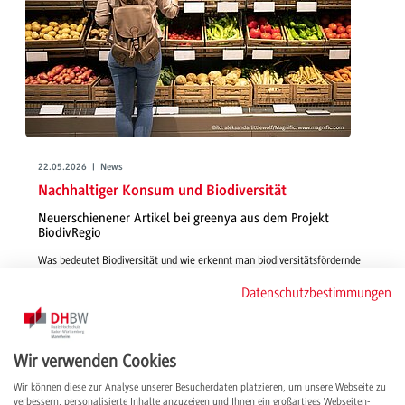
22.05.2026 | News
Nachhaltiger Konsum und Biodiversität
Neuerschienener Artikel bei greenya aus dem Projekt
BiodivRegio
Was bedeutet Biodiversität und wie erkennt man biodiversitätsfördernde
Lebensmittel im Supermarkt? In dem jüngst veröffentlichten Artikel
Datenschutzbestimmungen
erläutert das BiodivRegio-Forschungsteam, wie Verbraucher*innen mit
ihrem Einkauf zur Artenvielfalt beitragen können.
weiterlesen
Wir verwenden Cookies
Wir können diese zur Analyse unserer Besucherdaten platzieren, um unsere Webseite zu
verbessern, personalisierte Inhalte anzuzeigen und Ihnen ein großartiges Webseiten-