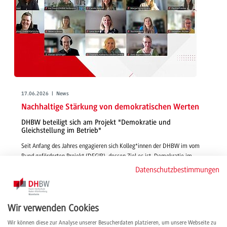
17.06.2026 | News
Nachhaltige Stärkung von demokratischen Werten
DHBW beteiligt sich am Projekt "Demokratie und
Gleichstellung im Betrieb"
Seit Anfang des Jahres engagieren sich Kolleg*innen der DHBW im vom
Bund geförderten Projekt (DEGIB), dessen Ziel es ist, Demokratie im
Betrieb zu stärken, Gleichstellung zu fördern und praxistaugliche
Datenschutzbestimmungen
Konzepte für unterschiedliche Organisationen und Branchen zu
entwickeln.
weiterlesen
Wir verwenden Cookies
Wir können diese zur Analyse unserer Besucherdaten platzieren, um unsere Webseite zu