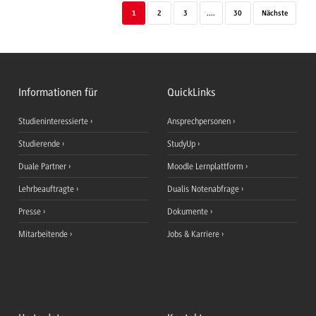
1
2
3
....
30
Nächste
Informationen für
QuickLinks
Studieninteressierte
Ansprechpersonen
Studierende
StudyUp
Duale Partner
Moodle Lernplattform
Lehrbeauftragte
Dualis Notenabfrage
Presse
Dokumente
Mitarbeitende
Jobs & Karriere