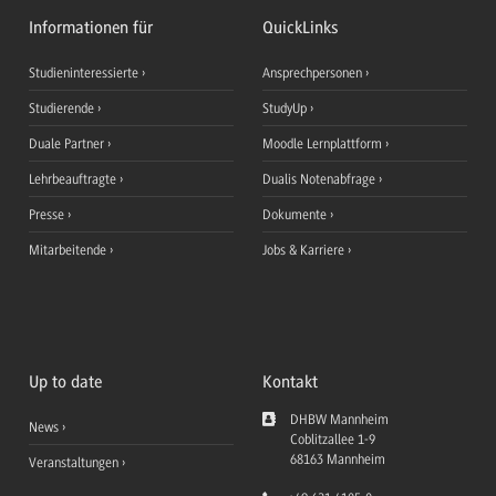
Informationen für
QuickLinks
Studieninteressierte
Ansprechpersonen
Studierende
StudyUp
Duale Partner
Moodle Lernplattform
Lehrbeauftragte
Dualis Notenabfrage
Presse
Dokumente
Mitarbeitende
Jobs & Karriere
Up to date
Kontakt
DHBW Mannheim
News
Coblitzallee 1-9
68163
Mannheim
Veranstaltungen