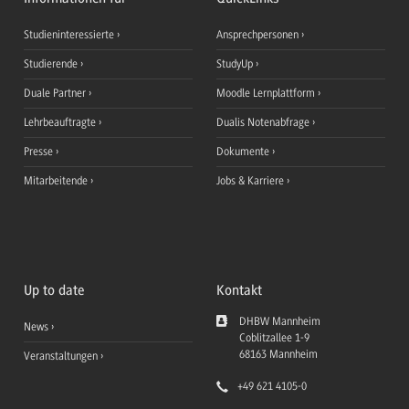
Studieninteressierte
Ansprechpersonen
Studierende
StudyUp
Duale Partner
Moodle Lernplattform
Lehrbeauftragte
Dualis Notenabfrage
Presse
Dokumente
Mitarbeitende
Jobs & Karriere
Up to date
Kontakt
DHBW Mannheim
News
Coblitzallee 1-9
68163
Mannheim
Veranstaltungen
+49 621 4105-0