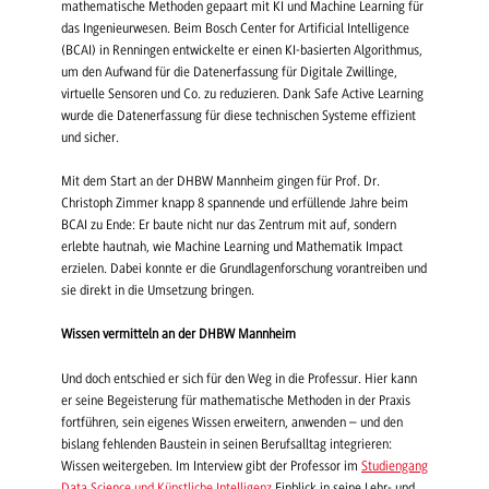
mathematische Methoden gepaart mit KI und Machine Learning für
das Ingenieurwesen. Beim Bosch Center for Artificial Intelligence
(BCAI) in Renningen entwickelte er einen KI-basierten Algorithmus,
um den Aufwand für die Datenerfassung für Digitale Zwillinge,
virtuelle Sensoren und Co. zu reduzieren. Dank Safe Active Learning
wurde die Datenerfassung für diese technischen Systeme effizient
und sicher.
Mit dem Start an der DHBW Mannheim gingen für Prof. Dr.
Christoph Zimmer knapp 8 spannende und erfüllende Jahre beim
BCAI zu Ende: Er baute nicht nur das Zentrum mit auf, sondern
erlebte hautnah, wie Machine Learning und Mathematik Impact
erzielen. Dabei konnte er die Grundlagenforschung vorantreiben und
sie direkt in die Umsetzung bringen.
Wissen vermitteln an der DHBW Mannheim
Und doch entschied er sich für den Weg in die Professur. Hier kann
er seine Begeisterung für mathematische Methoden in der Praxis
fortführen, sein eigenes Wissen erweitern, anwenden – und den
bislang fehlenden Baustein in seinen Berufsalltag integrieren:
Wissen weitergeben. Im Interview gibt der Professor im
Studiengang
Data Science und Künstliche Intelligenz
Einblick in seine Lehr- und