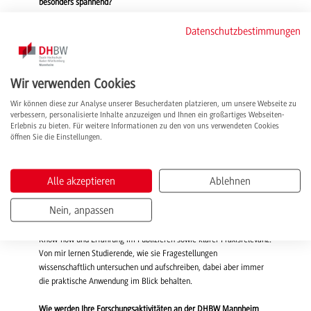
besonders spannend?
Datenschutzbestimmungen
Mathematische Grundlagen und Statistik sowie weiterführende
Vorlesungen in Machine Learning. Über erstere freue ich mich, weil
sie essenziell sind, um letztere zu verstehen. Die Vorlesungen im
Machine Learning sind ein Highlight, weil ich hier viel Erfahrung und
Wir verwenden Cookies
spannende Beispiele einfließen lassen kann. Zu meinen
Veranstaltungen gehören u. a.:
Wir können diese zur Analyse unserer Besucherdaten platzieren, um unsere Webseite zu
Grundlagen Lineare Algebra und Analysis
verbessern, personalisierte Inhalte anzuzeigen und Ihnen ein großartiges Webseiten-
Fortgeschrittene Lineare Algebra und Analysis
Erlebnis zu bieten. Für weitere Informationen zu den von uns verwendeten Cookies
Künstliche Intelligenz und Machine Learning
öffnen Sie die Einstellungen.
Intelligence Engineering
Reinforcement Learning
Schlüsselqualifikationen und Wissenschaftliches Arbeiten
Alle akzeptieren
Ablehnen
Wo liegen Ihre Stärken als lehrende Person?
Nein, anpassen
Ich verbinde eine fachliche Bandbreite mit wissenschaftlichem
Know-how und Erfahrung im Publizieren sowie klarer Praxisrelevanz.
Von mir lernen Studierende, wie sie Fragestellungen
wissenschaftlich untersuchen und aufschreiben, dabei aber immer
die praktische Anwendung im Blick behalten.
Wie werden Ihre Forschungsaktivitäten an der DHBW Mannheim