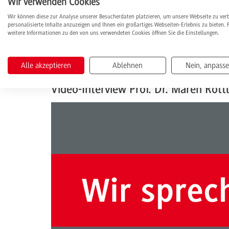
Wir verwenden Cookies
externe Lehrtätigkeit an der DHBW Mannheim, die
Eventmanagement, die Vielseitigkeit des Berufs
Wir können diese zur Analyse unserer Besucherdaten platzieren, um unsere Webseite zu ver
personalisierte Inhalte anzuzeigen und Ihnen ein großartiges Webseiten-Erlebnis zu bieten. 
weitere Informationen zu den von uns verwendeten Cookies öffnen Sie die Einstellungen.
Im Video-Interview gibt Prof. Dr. Maren Rottler Ei
Veranstaltungsbranche großartig findet und was i
Alle akzeptieren
Ablehnen
Nein, anpass
Video-Interview Prof. Dr. Maren Rott