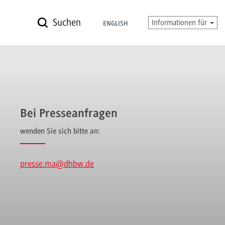
Suchen
Informationen für
ENGLISH
Bei Presseanfragen
wenden Sie sich bitte an:
presse.ma
@dhbw.de