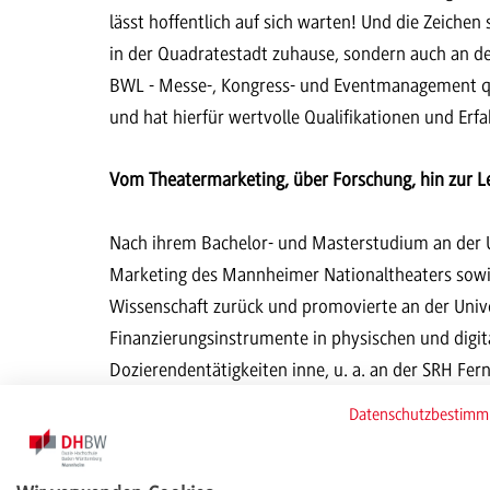
lässt hoffentlich auf sich warten! Und die Zeichen 
in der Quadratestadt zuhause, sondern auch an 
BWL - Messe-, Kongress- und Eventmanagement qu
und hat hierfür wertvolle Qualifikationen und Er
Vom Theatermarketing, über Forschung, hin zur Le
Nach ihrem Bachelor- und Masterstudium an der U
Marketing des Mannheimer Nationaltheaters sowie 
Wissenschaft zurück und promovierte an der Uni
Finanzierungsinstrumente in physischen und digita
Dozierendentätigkeiten inne, u. a. an der SRH Fe
zweimonatigen Gastaufenthalt an der Universität O
Datenschutzbestim
Universität Mannheim zu funktions- und sektoren
Diversity Management, und führte kooperative For