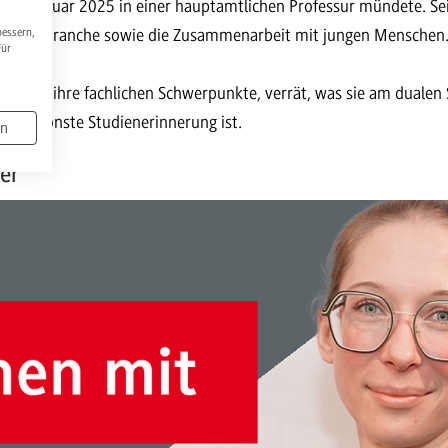
 im Januar 2025 in einer hauptamtlichen Professur mündete. Se
 und der Branche sowie die Zusammenarbeit mit jungen Menschen
bessern,
Für
nblick in ihre fachlichen Schwerpunkte, verrät, was sie am duale
hre schönste Studienerinnerung ist.
en
ler