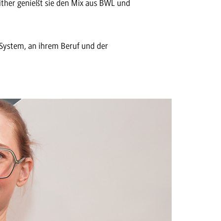
ither genießt sie den Mix aus BWL und
.
n System, an ihrem Beruf und der