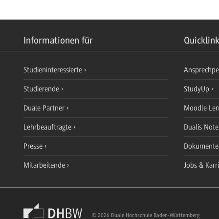
Informationen für
Quicklin
Studieninteressierte
Ansprechp
Studierende
StudyUp
Duale Partner
Moodle Ler
Lehrbeauftragte
Dualis Not
Presse
Dokument
Mitarbeitende
Jobs & Karr
© 2026 Duale Hochschule Baden-Württemberg