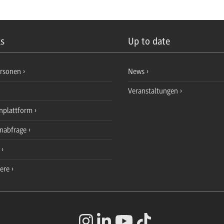
ks
Up to date
ersonen
News
Veranstaltungen
nplattform
enabfrage
e
iere