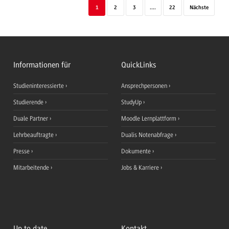
1
2
3
....
22
Nächste
Informationen für
QuickLinks
Studieninteressierte
Ansprechpersonen
Studierende
StudyUp
Duale Partner
Moodle Lernplattform
Lehrbeauftragte
Dualis Notenabfrage
Presse
Dokumente
Mitarbeitende
Jobs & Karriere
Up to date
Kontakt