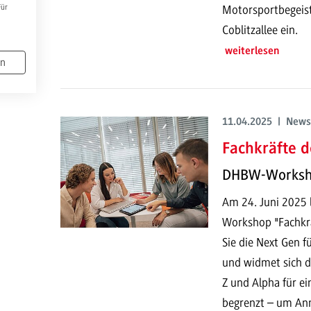
Motorsportbegeis
Für
Coblitzallee ein.
weiterlesen
en
11.04.2025 | News
Fachkräfte d
DHBW-Worksho
Am 24. Juni 2025 
Workshop "Fachkrä
Sie die Next Gen f
und widmet sich d
Z und Alpha für ein
begrenzt – um An