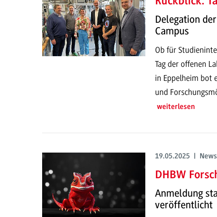
Rückblick: T
Delegation der
Campus
Ob für Studieninte
Tag der offenen 
in Eppelheim bot e
und Forschungsmö
weiterlesen
19.05.2025 | News
DHBW Forsc
Anmeldung sta
veröffentlicht