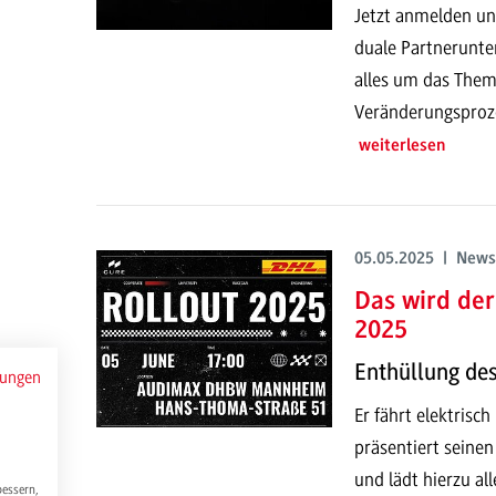
Jetzt anmelden un
duale Partnerunt
alles um das The
Veränderungsproze
weiterlesen
05.05.2025 | News
Das wird de
2025
Enthüllung de
mungen
Er fährt elektris
präsentiert seine
und lädt hierzu a
bessern,