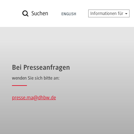
Suchen
Informationen für
ENGLISH
Bei Presseanfragen
wenden Sie sich bitte an:
presse.ma
@dhbw.de