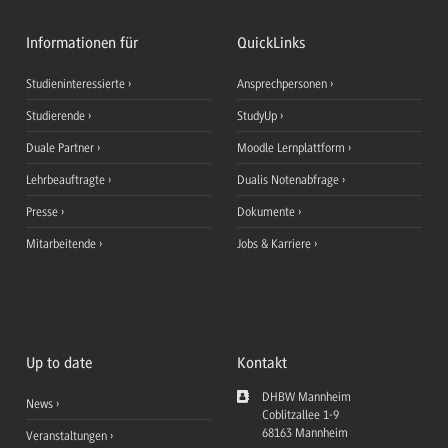
Informationen für
QuickLinks
Studieninteressierte
Ansprechpersonen
Studierende
StudyUp
Duale Partner
Moodle Lernplattform
Lehrbeauftragte
Dualis Notenabfrage
Presse
Dokumente
Mitarbeitende
Jobs & Karriere
Up to date
Kontakt
DHBW Mannheim
News
Coblitzallee 1-9
68163
Mannheim
Veranstaltungen