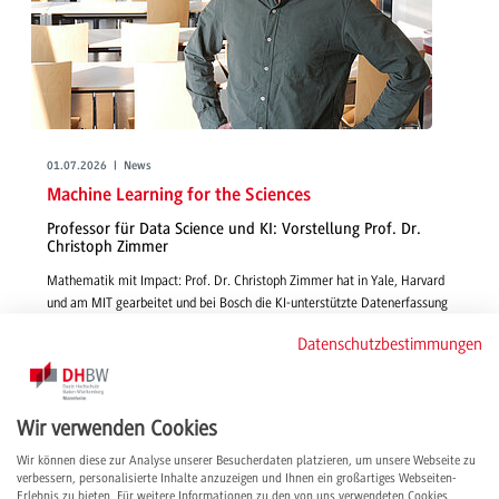
01.07.2026 | News
Machine Learning for the Sciences
Professor für Data Science und KI: Vorstellung Prof. Dr.
Christoph Zimmer
Mathematik mit Impact: Prof. Dr. Christoph Zimmer hat in Yale, Harvard
und am MIT gearbeitet und bei Bosch die KI-unterstützte Datenerfassung
für technische Systeme vorangetrieben. Im Interview gibt er Einblick in
Datenschutzbestimmungen
seine Lehre und Forschung, berichtet, warum er sich für die DHBW
entschieden hat und teilt seine internationalen Erfahrungen.
weiterlesen
Wir verwenden Cookies
Wir können diese zur Analyse unserer Besucherdaten platzieren, um unsere Webseite zu
verbessern, personalisierte Inhalte anzuzeigen und Ihnen ein großartiges Webseiten-
Erlebnis zu bieten. Für weitere Informationen zu den von uns verwendeten Cookies