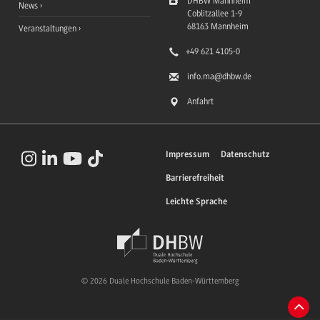
DHBW Mannheim
News
Coblitzallee 1-9
68163
Mannheim
Veranstaltungen
+49 621 4105-0
info.ma
@dhbw.de
Anfahrt
Impressum
Datenschutz
Barrierefreiheit
Leichte Sprache
© 2026 Duale Hochschule Baden-Württemberg
Zum