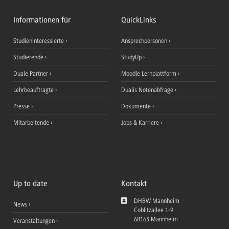
Informationen für
QuickLinks
Studieninteressierte
Ansprechpersonen
Studierende
StudyUp
Duale Partner
Moodle Lernplattform
Lehrbeauftragte
Dualis Notenabfrage
Presse
Dokumente
Mitarbeitende
Jobs & Karriere
Up to date
Kontakt
DHBW Mannheim
News
Coblitzallee 1-9
68163
Mannheim
Veranstaltungen