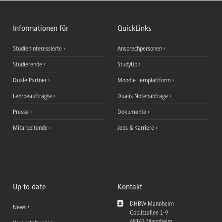
Informationen für
QuickLinks
Studieninteressierte
Ansprechpersonen
Studierende
StudyUp
Duale Partner
Moodle Lernplattform
Lehrbeauftragte
Dualis Notenabfrage
Presse
Dokumente
Mitarbeitende
Jobs & Karriere
Up to date
Kontakt
DHBW Mannheim
News
Coblitzallee 1-9
68163
Mannheim