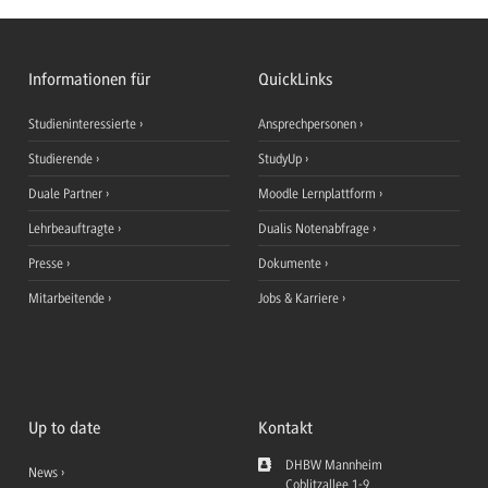
Informationen für
QuickLinks
Studieninteressierte
Ansprechpersonen
Studierende
StudyUp
Duale Partner
Moodle Lernplattform
Lehrbeauftragte
Dualis Notenabfrage
Presse
Dokumente
Mitarbeitende
Jobs & Karriere
Up to date
Kontakt
DHBW Mannheim
News
Coblitzallee 1-9