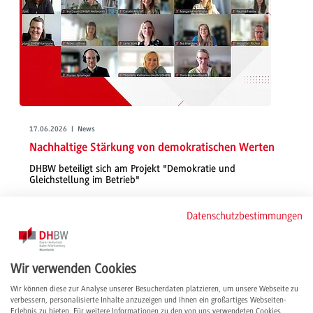
17.06.2026 | News
Nachhaltige Stärkung von demokratischen Werten
DHBW beteiligt sich am Projekt "Demokratie und
Gleichstellung im Betrieb"
Seit Anfang des Jahres engagieren sich Kolleg*innen der DHBW im vom
Datenschutzbestimmungen
Bund geförderten Projekt (DEGIB), dessen Ziel es ist, Demokratie im
Betrieb zu stärken, Gleichstellung zu fördern und praxistaugliche
Konzepte für unterschiedliche Organisationen und Branchen zu
entwickeln.
Wir verwenden Cookies
weiterlesen
Wir können diese zur Analyse unserer Besucherdaten platzieren, um unsere Webseite zu
verbessern, personalisierte Inhalte anzuzeigen und Ihnen ein großartiges Webseiten-
Erlebnis zu bieten. Für weitere Informationen zu den von uns verwendeten Cookies