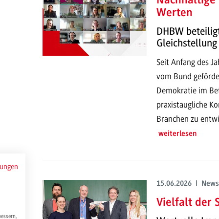
Nachhaltige
Werten
DHBW beteilig
Gleichstellung
Seit Anfang des J
vom Bund gefördert
Demokratie im Betr
praxistaugliche Ko
Branchen zu entwi
weiterlesen
mungen
15.06.2026 | News
Vielfalt der
bessern,