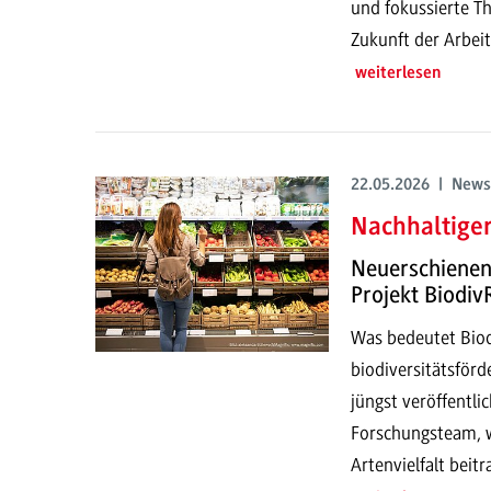
und fokussierte T
Zukunft der Arbeit
weiterlesen
22.05.2026 | News
Nachhaltiger
Neuerschienene
Projekt Biodiv
Was bedeutet Biod
biodiversitätsför
jüngst veröffentli
Forschungsteam, w
Artenvielfalt beit