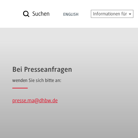
Suchen
Informationen für
ENGLISH
Bei Presseanfragen
wenden Sie sich bitte an:
presse.ma
@dhbw.de