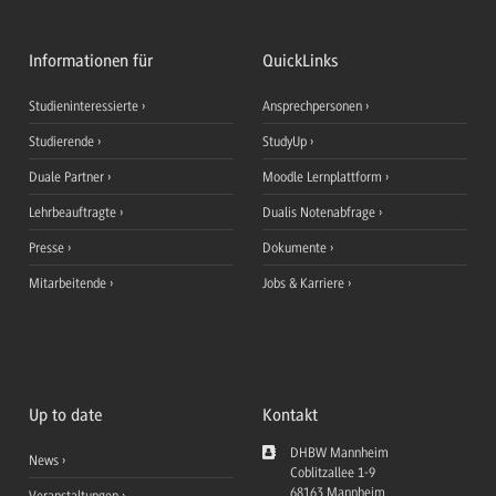
Informationen für
QuickLinks
Studieninteressierte
Ansprechpersonen
Studierende
StudyUp
Duale Partner
Moodle Lernplattform
Lehrbeauftragte
Dualis Notenabfrage
Presse
Dokumente
Mitarbeitende
Jobs & Karriere
Up to date
Kontakt
DHBW Mannheim
News
Coblitzallee 1-9
68163
Mannheim
Veranstaltungen