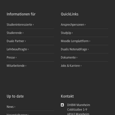
Informationen für
QuickLinks
Studieninteressierte
Ansprechpersonen
Studierende
StudyUp
Duale Partner
Moodle Lernplattform
Lehrbeauftragte
Dualis Notenabfrage
Presse
Dokumente
Mitarbeitende
Jobs & Karriere
Up to date
Kontakt
DHBW Mannheim
News
Coblitzallee 1-9
68163
Mannheim
Veranstaltungen