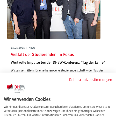
15.06.2026 | News
Vielfalt der Studierenden im Fokus
Wertvolle Impulse bei der DHBW-Konferenz "Tag der Lehre"
Wissen vermitteln für eine heterogene Studierendenschaft – der Tag der
Lehre am 21.05.2026 an der DHBW Mannheim bot spannende Vorträge,
Datenschutzbestimmungen
Workshops und World Cafés mit Best Practices und neuen Ideen für rund
100 Teilnehmende.
weiterlesen
Wir verwenden Cookies
Wir können diese zur Analyse unserer Besucherdaten platzieren, um unsere Webseite zu
verbessern, personalisierte Inhalte anzuzeigen und Ihnen ein großartiges Webseiten-
Erlebnis zu bieten. Für weitere Informationen zu den von uns verwendeten Cookies