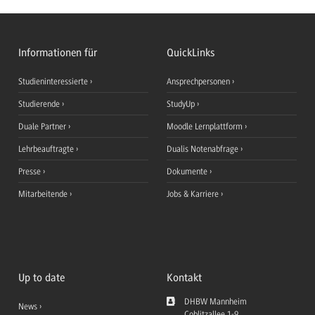
Informationen für
QuickLinks
Studieninteressierte
Ansprechpersonen
Studierende
StudyUp
Duale Partner
Moodle Lernplattform
Lehrbeauftragte
Dualis Notenabfrage
Presse
Dokumente
Mitarbeitende
Jobs & Karriere
Up to date
Kontakt
DHBW Mannheim
News
Coblitzallee 1-9