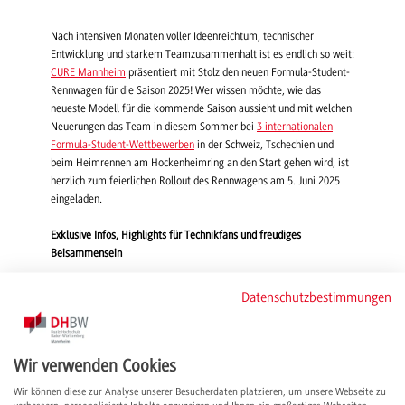
Nach intensiven Monaten voller Ideenreichtum, technischer
Entwicklung und starkem Teamzusammenhalt ist es endlich so weit:
CURE Mannheim
präsentiert mit Stolz den neuen Formula-Student-
Rennwagen für die Saison 2025! Wer wissen möchte, wie das
neueste Modell für die kommende Saison aussieht und mit welchen
Neuerungen das Team in diesem Sommer bei
3 internationalen
Formula-Student-Wettbewerben
in der Schweiz, Tschechien und
beim Heimrennen am Hockenheimring an den Start gehen wird, ist
herzlich zum feierlichen Rollout des Rennwagens am 5. Juni 2025
eingeladen.
Exklusive Infos, Highlights für Technikfans und freudiges
Beisammensein
Im Rahmen des Events werden die Mitglieder von CURE Mannheim
Datenschutzbestimmungen
e. V. spannende Einblicke in die Entwicklung des Fahrzeugs geben,
zentrale Komponenten vorstellen und zeigen, was hinter der Technik
des CM-25x steckt. Es wird Reden, Technikvorträge und eine
Wir verwenden Cookies
Fragerunde geben – ein echtes Highlight für alle Technikfans. Im
Anschluss an die Präsentation freut sich CURE, in entspannter
Wir können diese zur Analyse unserer Besucherdaten platzieren, um unsere Webseite zu
Atmosphäre bei kleinen Speisen und Getränken mit den Gästen ins