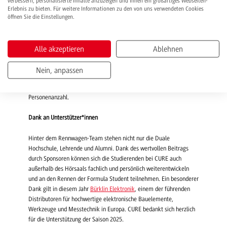
verbessern, personalisierte Inhalte anzuzeigen und Ihnen ein großartiges Webseiten-
Gespräch zu kommen und den Abend gemeinsam ausklingen zu
Erlebnis zu bieten. Für weitere Informationen zu den von uns verwendeten Cookies
lassen.
öffnen Sie die Einstellungen.
Informationen und Anmeldung bis 25.05.2025
Alle akzeptieren
Ablehnen
Die kostenfreie Veranstaltung findet am 5. Juni, um 17 Uhr im SV
Auditorium (Audimax) der DHBW Mannheim statt. Interessierte
Nein, anpassen
können sich bis 25. Mai 2025 per E-Mail unter
contact
@curemannheim.de
anmelden – bitte mit Angabe der
Personenanzahl.
Dank an Unterstützer*innen
Hinter dem Rennwagen-Team stehen nicht nur die Duale
Hochschule, Lehrende und Alumni. Dank des wertvollen Beitrags
durch Sponsoren können sich die Studierenden bei CURE auch
außerhalb des Hörsaals fachlich und persönlich weiterentwickeln
und an den Rennen der Formula Student teilnehmen. Ein besonderer
Dank gilt in diesem Jahr
Bürklin Elektronik
, einem der führenden
Distributoren für hochwertige elektronische Bauelemente,
Werkzeuge und Messtechnik in Europa. CURE bedankt sich herzlich
für die Unterstützung der Saison 2025.