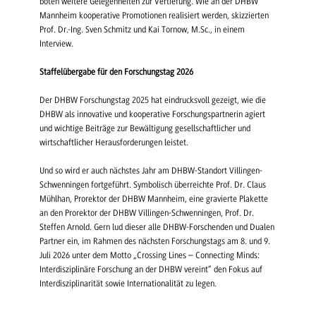
boten weitere Gelegenheiten zur Vertiefung. Wie an der DHBW
Mannheim kooperative Promotionen realisiert werden, skizzierten
Prof. Dr.-Ing. Sven Schmitz und Kai Tornow, M.Sc., in einem
Interview.
Staffelübergabe für den Forschungstag 2026
Der DHBW Forschungstag 2025 hat eindrucksvoll gezeigt, wie die
DHBW als innovative und kooperative Forschungspartnerin agiert
und wichtige Beiträge zur Bewältigung gesellschaftlicher und
wirtschaftlicher Herausforderungen leistet.
Und so wird er auch nächstes Jahr am DHBW-Standort Villingen-
Schwenningen fortgeführt. Symbolisch überreichte Prof. Dr. Claus
Mühlhan, Prorektor der DHBW Mannheim, eine gravierte Plakette
an den Prorektor der DHBW Villingen-Schwenningen, Prof. Dr.
Steffen Arnold. Gern lud dieser alle DHBW-Forschenden und Dualen
Partner ein, im Rahmen des nächsten Forschungstags am 8. und 9.
Juli 2026 unter dem Motto „Crossing Lines – Connecting Minds:
Interdisziplinäre Forschung an der DHBW vereint“ den Fokus auf
Interdisziplinarität sowie Internationalität zu legen.