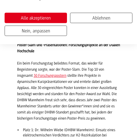
Christine Epler (Head of HR Strategy, Innovations & Diversity,
Deutsche Bahn AG) schilderte, warum die Deutsche Bahn auch
zukünftig auf Diversity setzen wird, wie sie im Unternehmen gelebt
Alle akzeptieren
Ablehnen
wird und welche Maßnahmen tatsächlich wirksam sind, um das
Wohlbefinden und das Zugehörigkeitsgefühl von Mitarbeitenden und
Nein, anpassen
Kunden zu steigern.
Poster-Slam und -Präsentationen: Forschungsprojekte an der Dualen
Hochschule
Ein beim Forschungstag beliebtes Format, das wieder für
Begeisterung sorgte, war der Poster-Slam. Die Top 10 von
insgesamt
30 Forschungspostern
stellte ihre Projekte in
dynamischen Kurzpräsentationen vor und erntete dabei großen
Applaus. Alle 30 eingereichten Poster konnten in einer Ausstellung
besichtigt werden und standen für den Poster-Award zur Wahl. Die
DHBW Mannheim freut sich sehr, dass dieses Jahr zwei Poster des
Mannheimer Standorts unter den Gewinner*innen sind und sie es
somit als einziger DHBW-Standort geschafft hat, bei jedem der
bisherigen Forschungstage einen Poster-Preis zu gewinnen.
Platz 1: Dr. Wilhelm Wiebe (DHBW Mannheim): Einsatz eines
elektrochemischen Verdichters zur H2-Rezirkulation bei