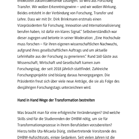
entwickeln zukunftsweisende Lösungen. So wird aus Forschung
Transfer. Wir wollen Erkenntnisgewinn – und wir wollen Wirkung.
Beides entsteht in der Verbindung von Forschung, Transfer und
Lehre. Dass wir mit Dr. Dirk Brinkmann erstmals einen
Vizepräsidenten für Forschung, Innovation und Internationalisierung
berufen haben, ist dafür ein klares Signal.“ Selbstverständlich war
dieser zugegen und betonte in seiner Moderation: „Eine Hochschule
muss forschen – für ihren eigenen wissenschaftlichen Nachwuchs,
aufgrund ihres gesellschaftlichen Auftrags und um aktuelle
Lehrinhalte aus der Forschung zu generieren.“ Rund 160 Gäste aus
Wissenschaft, Wirtschaft und Gesellschaft kamen zum
Forschungstag, der seit 2018 jährlich stattfindet. Zahlreiche
Forschungsprojekte sind bislang daraus hervorgegangen. Die
Präsidentin freut sich über viele neue Anträge, die sie als Folge des
diesjährigen Forschungstags unterzeichnen wird.
Hand in Hand Wege der Transformation bestreiten
Was braucht man für eine erfolgreiche Veränderungen? Und welche
Skills sind für die Studierenden der DHBW nötig, um sie für
Transformationsprozesse in ihrem Berufsleben vorzubereiten?
Hierzu teilte Uta-Micaela Dürig, stellvertretende Vorsitzende des
DHBW-Aufsichtsrats, einige Gedanken. Seit vielen Jahren ist die