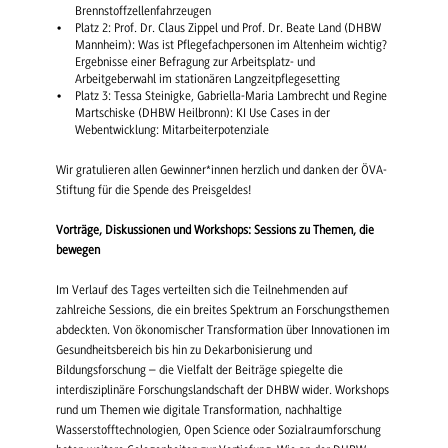
Brennstoffzellenfahrzeugen
Platz 2: Prof. Dr. Claus Zippel und Prof. Dr. Beate Land (DHBW
Mannheim): Was ist Pflegefachpersonen im Altenheim wichtig?
Ergebnisse einer Befragung zur Arbeitsplatz- und
Arbeitgeberwahl im stationären Langzeitpflegesetting
Platz 3: Tessa Steinigke, Gabriella-Maria Lambrecht und Regine
Martschiske (DHBW Heilbronn): KI Use Cases in der
Webentwicklung: Mitarbeiterpotenziale
Wir gratulieren allen Gewinner*innen herzlich und danken der ÖVA-
Stiftung für die Spende des Preisgeldes!
Vorträge, Diskussionen und Workshops: Sessions zu Themen, die
bewegen
Im Verlauf des Tages verteilten sich die Teilnehmenden auf
zahlreiche Sessions, die ein breites Spektrum an Forschungsthemen
abdeckten. Von ökonomischer Transformation über Innovationen im
Gesundheitsbereich bis hin zu Dekarbonisierung und
Bildungsforschung – die Vielfalt der Beiträge spiegelte die
interdisziplinäre Forschungslandschaft der DHBW wider. Workshops
rund um Themen wie digitale Transformation, nachhaltige
Wasserstofftechnologien, Open Science oder Sozialraumforschung