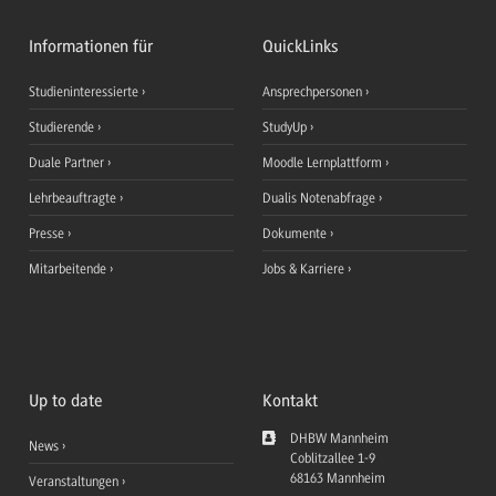
Informationen für
QuickLinks
Studieninteressierte
Ansprechpersonen
Studierende
StudyUp
Duale Partner
Moodle Lernplattform
Lehrbeauftragte
Dualis Notenabfrage
Presse
Dokumente
Mitarbeitende
Jobs & Karriere
Up to date
Kontakt
DHBW Mannheim
News
Coblitzallee 1-9
68163
Mannheim
Veranstaltungen