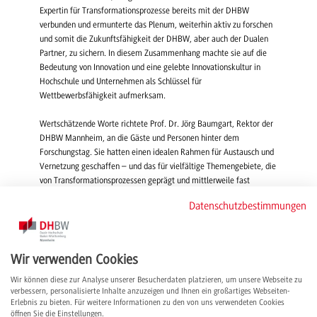
Expertin für Transformationsprozesse bereits mit der DHBW
verbunden und ermunterte das Plenum, weiterhin aktiv zu forschen
und somit die Zukunftsfähigkeit der DHBW, aber auch der Dualen
Partner, zu sichern. In diesem Zusammenhang machte sie auf die
Bedeutung von Innovation und eine gelebte Innovationskultur in
Hochschule und Unternehmen als Schlüssel für
Wettbewerbsfähigkeit aufmerksam.
Wertschätzende Worte richtete Prof. Dr. Jörg Baumgart, Rektor der
DHBW Mannheim, an die Gäste und Personen hinter dem
Forschungstag. Sie hatten einen idealen Rahmen für Austausch und
Vernetzung geschaffen – und das für vielfältige Themengebiete, die
von Transformationsprozessen geprägt und mittlerweile fast
ausnahmslos von Künstlicher Intelligenz durchdrungen sind.
Datenschutzbestimmungen
Keynotes: Einblicke in Maßnahmen von Partnerunternehmen
Wie dringende Fragen der Gegenwart und Zukunft in Unternehmen
Wir verwenden Cookies
angegangen werden, zeigten zwei spannende Keynotes: Fabian
Bülow (Senior Scientist – Industrial AI, ABB AG) gab Einblick in die
Wir können diese zur Analyse unserer Besucherdaten platzieren, um unsere Webseite zu
verbessern, personalisierte Inhalte anzuzeigen und Ihnen ein großartiges Webseiten-
KI-Forschung bei ABB und demonstrierte, wie Tools der Künstlichen
Erlebnis zu bieten. Für weitere Informationen zu den von uns verwendeten Cookies
Intelligenz in täglichen Arbeitsprozessen eingesetzt werden.
öffnen Sie die Einstellungen.