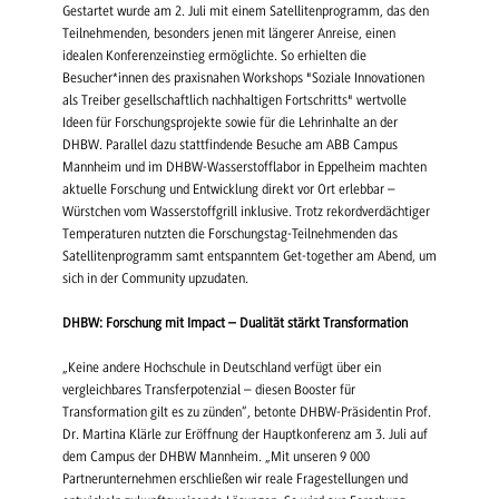
Gestartet wurde am 2. Juli mit einem Satellitenprogramm, das den
Teilnehmenden, besonders jenen mit längerer Anreise, einen
idealen Konferenzeinstieg ermöglichte. So erhielten die
Besucher*innen des praxisnahen Workshops "Soziale Innovationen
als Treiber gesellschaftlich nachhaltigen Fortschritts" wertvolle
Ideen für Forschungsprojekte sowie für die Lehrinhalte an der
DHBW. Parallel dazu stattfindende Besuche am ABB Campus
Mannheim und im DHBW-Wasserstofflabor in Eppelheim machten
aktuelle Forschung und Entwicklung direkt vor Ort erlebbar –
Würstchen vom Wasserstoffgrill inklusive. Trotz rekordverdächtiger
Temperaturen nutzten die Forschungstag-Teilnehmenden das
Satellitenprogramm samt entspanntem Get-together am Abend, um
sich in der Community upzudaten.
DHBW: Forschung mit Impact – Dualität stärkt Transformation
„Keine andere Hochschule in Deutschland verfügt über ein
vergleichbares Transferpotenzial – diesen Booster für
Transformation gilt es zu zünden“, betonte DHBW-Präsidentin Prof.
Dr. Martina Klärle zur Eröffnung der Hauptkonferenz am 3. Juli auf
dem Campus der DHBW Mannheim. „Mit unseren 9 000
Partnerunternehmen erschließen wir reale Fragestellungen und