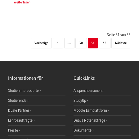
weiterlesen
Seite 31 von 32
Vorherige
1
....
30
31
32
Nächste
Informationen für
QuickLinks
Studieninteressierte
Ansprechpersonen
Studierende
StudyUp
Duale Partner
Moodle Lernplattform
Lehrbeauftragte
Dualis Notenabfrage
Presse
Dokumente