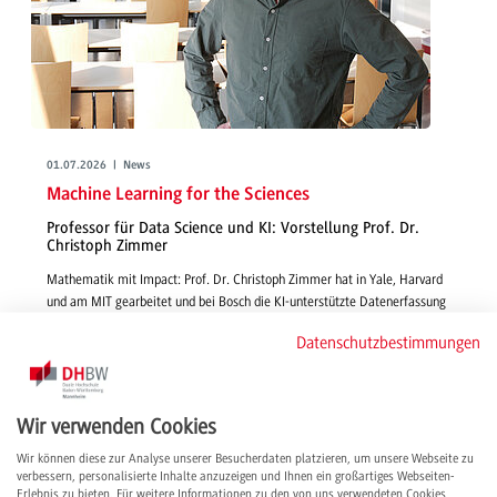
01.07.2026 | News
Machine Learning for the Sciences
Professor für Data Science und KI: Vorstellung Prof. Dr.
Christoph Zimmer
Mathematik mit Impact: Prof. Dr. Christoph Zimmer hat in Yale, Harvard
und am MIT gearbeitet und bei Bosch die KI-unterstützte Datenerfassung
für technische Systeme vorangetrieben. Im Interview gibt er Einblick in
Datenschutzbestimmungen
seine Lehre und Forschung, berichtet, warum er sich für die DHBW
entschieden hat und teilt seine internationalen Erfahrungen.
weiterlesen
Wir verwenden Cookies
Wir können diese zur Analyse unserer Besucherdaten platzieren, um unsere Webseite zu
verbessern, personalisierte Inhalte anzuzeigen und Ihnen ein großartiges Webseiten-
Erlebnis zu bieten. Für weitere Informationen zu den von uns verwendeten Cookies