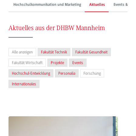
Hochschulkommunikation und Marketing
Aktuelles
Events & Mes
Aktuelles aus der DHBW Mannheim
Alle anzeigen
Fakultät Technik
Fakultät Gesundheit
Fakultät Wirtschaft
Projekte
Events
Hochschul-Entwicklung
Personalia
Forschung
Internationales