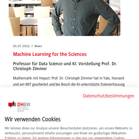
01.07.2026 | News
Machine Learning for the Sciences
Professor für Data Science und KI: Vorstellung Prof. Dr.
Christoph Zimmer
Mathematik mit Impact: Prof. Dr. Christoph Zimmer hat in Yale, Harvard
und am MIT gearbeitet und bei Bosch die KI-unterstützte Datenerfassung
für technische Systeme vorangetrieben. Im Interview gibt er Einblick in
Datenschutzbestimmungen
seine Lehre und Forschung, berichtet, warum er sich für die DHBW
entschieden hat und teilt seine internationalen Erfahrungen.
weiterlesen
Wir verwenden Cookies
Wir können diese zur Analyse unserer Besucherdaten platzieren, um unsere Webseite zu
verbessern, personalisierte Inhalte anzuzeigen und Ihnen ein großartiges Webseiten-
Erlebnis zu bieten. Für weitere Informationen zu den von uns verwendeten Cookies