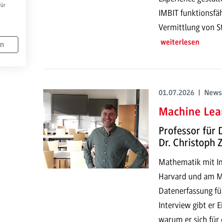
Für
IMBIT funktionsfä
Vermittlung von S
weiterlesen
en
01.07.2026 | News
Machine Lear
Professor für 
Dr. Christoph
Mathematik mit Imp
Harvard und am MI
Datenerfassung fü
Interview gibt er 
warum er sich für