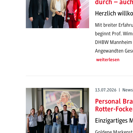
durch – auc
Herzlich will
Mit breiter Erfahr
beginnt Prof. Wim
DHBW Mannheim un
Angewandten Gesun
weiterlesen
13.07.2026 | News
Personal Bra
Rotter-Focke
Einzigartiges 
Goldene Markenstr