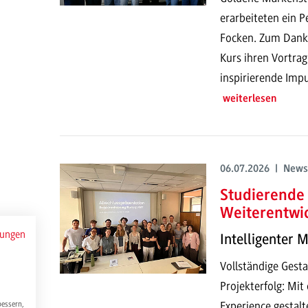
erarbeiteten ein P
Focken. Zum Dank h
Kurs ihren Vortrag
inspirierende Impu
weiterlesen
06.07.2026 | News
Studierende 
Weiterentwi
mungen
Intelligenter 
Vollständige Gesta
Projekterfolg: Mi
Experience gestalt
bessern,