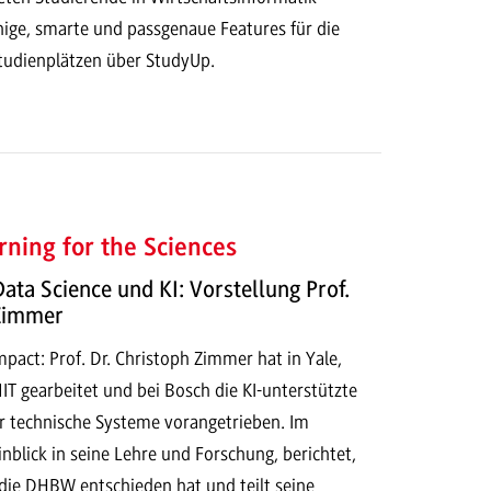
hige, smarte und passgenaue Features für die
tudienplätzen über StudyUp.
ning for the Sciences
Data Science und KI: Vorstellung Prof.
 Zimmer
act: Prof. Dr. Christoph Zimmer hat in Yale,
T gearbeitet und bei Bosch die KI-unterstützte
r technische Systeme vorangetrieben. Im
Einblick in seine Lehre und Forschung, berichtet,
 die DHBW entschieden hat und teilt seine