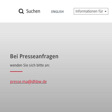
Suchen
Informationen für
ENGLISH
Bei Presseanfragen
wenden Sie sich bitte an:
presse.ma
@dhbw.de