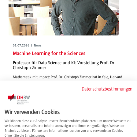
01.07.2026 | News
Machine Learning for the Sciences
Professor für Data Science und KI: Vorstellung Prof. Dr.
Christoph Zimmer
Mathematik mit Impact: Prof. Dr. Christoph Zimmer hat in Yale, Harvard
und am MIT gearbeitet und bei Bosch die KI-unterstützte Datenerfassung
Datenschutzbestimmungen
für technische Systeme vorangetrieben. Im Interview gibt er Einblick in
seine Lehre und Forschung, berichtet, warum er sich für die DHBW
entschieden hat und teilt seine internationalen Erfahrungen.
weiterlesen
Wir verwenden Cookies
Wir können diese zur Analyse unserer Besucherdaten platzieren, um unsere Webseite zu
verbessern, personalisierte Inhalte anzuzeigen und Ihnen ein großartiges Webseiten-
Erlebnis zu bieten. Für weitere Informationen zu den von uns verwendeten Cookies
öffnen Sie die Einstellungen.