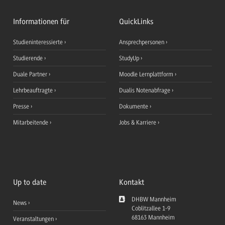
Informationen für
QuickLinks
Studieninteressierte
Ansprechpersonen
Studierende
StudyUp
Duale Partner
Moodle Lernplattform
Lehrbeauftragte
Dualis Notenabfrage
Presse
Dokumente
Mitarbeitende
Jobs & Karriere
Up to date
Kontakt
DHBW Mannheim
News
Coblitzallee 1-9
68163
Mannheim
Veranstaltungen