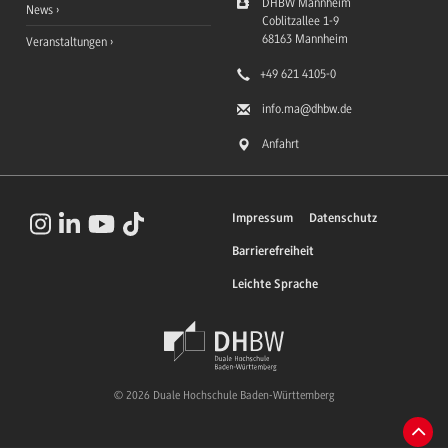
DHBW Mannheim
News
Coblitzallee 1-9
68163
Mannheim
Veranstaltungen
+49 621 4105-0
info.ma
@dhbw.de
Anfahrt
Impressum
Datenschutz
Barrierefreiheit
Leichte Sprache
© 2026 Duale Hochschule Baden-Württemberg
Zum