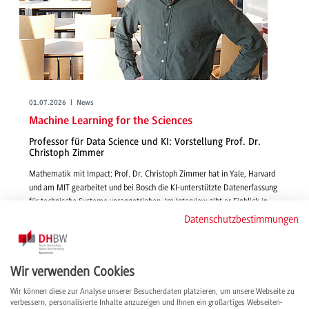
01.07.2026 | News
Machine Learning for the Sciences
Professor für Data Science und KI: Vorstellung Prof. Dr.
Christoph Zimmer
Mathematik mit Impact: Prof. Dr. Christoph Zimmer hat in Yale, Harvard
und am MIT gearbeitet und bei Bosch die KI-unterstützte Datenerfassung
für technische Systeme vorangetrieben. Im Interview gibt er Einblick in
seine Lehre und Forschung, berichtet, warum er sich für die DHBW
Datenschutzbestimmungen
entschieden hat und teilt seine internationalen Erfahrungen.
weiterlesen
Wir verwenden Cookies
Wir können diese zur Analyse unserer Besucherdaten platzieren, um unsere Webseite zu
verbessern, personalisierte Inhalte anzuzeigen und Ihnen ein großartiges Webseiten-