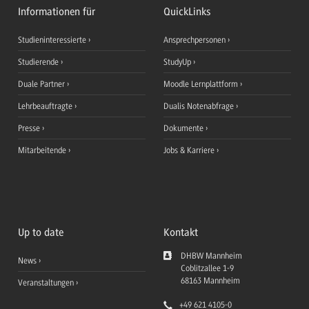
Informationen für
QuickLinks
Studieninteressierte
Ansprechpersonen
Studierende
StudyUp
Duale Partner
Moodle Lernplattform
Lehrbeauftragte
Dualis Notenabfrage
Presse
Dokumente
Mitarbeitende
Jobs & Karriere
Up to date
Kontakt
DHBW Mannheim
News
Coblitzallee 1-9
68163
Mannheim
Veranstaltungen
+49 621 4105-0