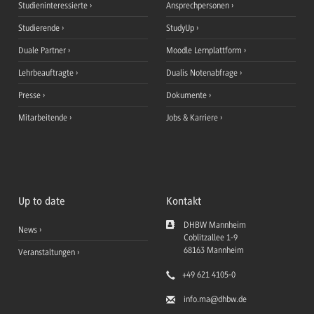
Studieninteressierte
Ansprechpersonen
Studierende
StudyUp
Duale Partner
Moodle Lernplattform
Lehrbeauftragte
Dualis Notenabfrage
Presse
Dokumente
Mitarbeitende
Jobs & Karriere
Up to date
Kontakt
DHBW Mannheim
News
Coblitzallee 1-9
68163
Mannheim
Veranstaltungen
+49 621 4105-0
info.ma
@dhbw.de