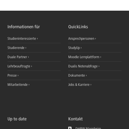
Informationen für
QuickLinks
Studieninteressierte
Ansprechpersonen
Studierende
StudyUp
Duale Partner
Moodle Lernplattform
Lehrbeauftragte
Dualis Notenabfrage
Presse
Dokumente
Mitarbeitende
Jobs & Karriere
Up to date
Kontakt
DHBW Mannheim