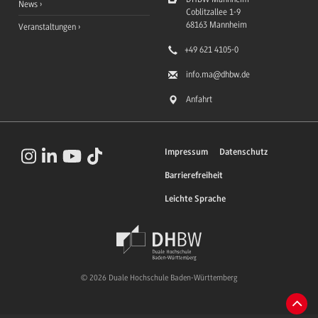
News
Coblitzallee 1-9
68163
Mannheim
Veranstaltungen
+49 621 4105-0
info.ma
@dhbw.de
Anfahrt
Impressum
Datenschutz
Barrierefreiheit
Leichte Sprache
© 2026 Duale Hochschule Baden-Württemberg
Zum