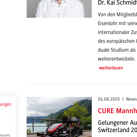
Dr. Kai Schmid
Von den Mitglieds
Eisenlohr mit seine
internationaler Z
des europäischen 
duale Studium als
weiterentwickeln.
weiterlesen
01.08.2025 | News
mungen
CURE Mannhe
Gelungener Auf
Switzerland 2
bessern,