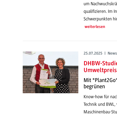
um Nachwuchskräf
qualifizieren. Im I
Schwerpunkten hin 
weiterlesen
25.07.2025 | News
DHBW-Studie
Umweltpreis
Mit "Plant2Go"
begrünen
Know-how für nach
Technik und BWL, 
Maschinenbau-Stu