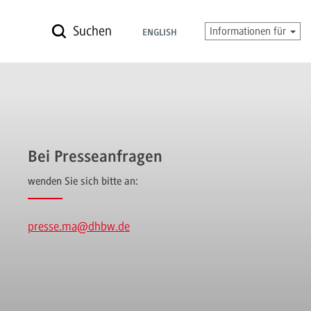
Suchen
Informationen für
ENGLISH
Bei Presseanfragen
wenden Sie sich bitte an:
presse.ma
@dhbw.de