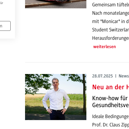
Für
Gemeinsam tüfteln
Nach monatelanger
mit "Monicar" in 
en
Student Switzerla
Herausforderungen
weiterlesen
28.07.2025 | News
Neu an der H
Know-how für 
Gesundheitsve
Ideale Bedingunge
Prof. Dr. Claus Zi