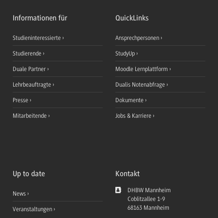
Informationen für
QuickLinks
Studieninteressierte
Ansprechpersonen
Studierende
StudyUp
Duale Partner
Moodle Lernplattform
Lehrbeauftragte
Dualis Notenabfrage
Presse
Dokumente
Mitarbeitende
Jobs & Karriere
Up to date
Kontakt
DHBW Mannheim
News
Coblitzallee 1-9
68163
Mannheim
Veranstaltungen