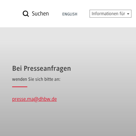
Suchen
Informationen für
ENGLISH
Bei Presseanfragen
wenden Sie sich bitte an:
presse.ma
@dhbw.de