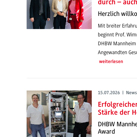
durch – auc
Herzlich will
Mit breiter Erfahr
beginnt Prof. Wim
DHBW Mannheim un
Angewandten Gesun
weiterlesen
15.07.2026 | News
Erfolgreich
Stärke der H
DHBW Mannheim
Award